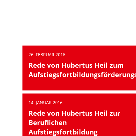
springen würden, können wir nicht vollständig teilen,
es sei denn, Sie glauben, dass die Entwicklung des
räumlich größten Mikrochips der Welt durch die DDR
wirklich ein Sprung war. Das war sie […]
weiterlesen
26. FEBRUAR 2016
Rede von Hubertus Heil zum
Aufstiegsfortbildungsförderung
14. JANUAR 2016
Rede von Hubertus Heil zur
Beruflichen
Aufstiegsfortbildung