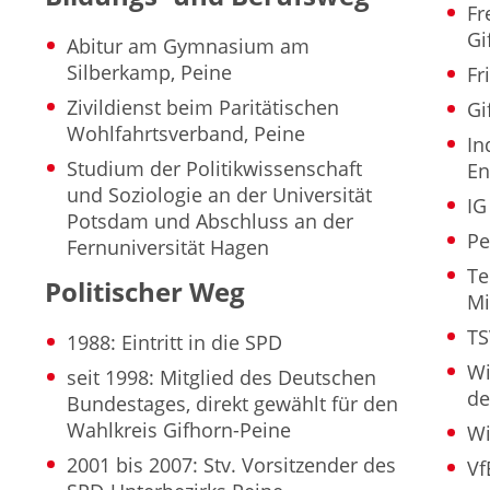
Fr
Gi
Abitur am Gymnasium am
Silberkamp, Peine
Fr
Zivildienst beim Paritätischen
Gi
Wohlfahrtsverband, Peine
In
Studium der Politikwissenschaft
En
und Soziologie an der Universität
IG
Potsdam und Abschluss an der
Pe
Fernuniversität Hagen
Te
Politischer Weg
Mi
TS
1988: Eintritt in die SPD
Wi
seit 1998: Mitglied des Deutschen
de
Bundestages, direkt gewählt für den
Wahlkreis Gifhorn-Peine
Wi
2001 bis 2007: Stv. Vorsitzender des
Vf