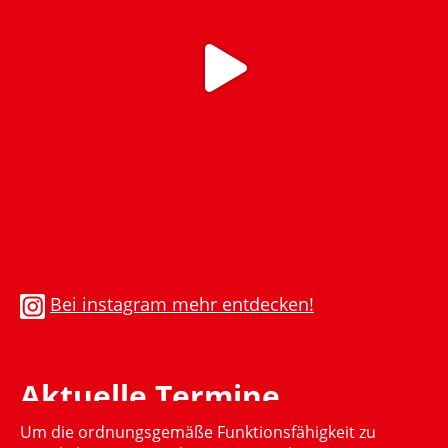
Bei instagram mehr entdecken!
Aktuelle Termine
Um die ordnungsgemäße Funktionsfähigkeit zu
Momentan gibt es keinen aktuellen Termin