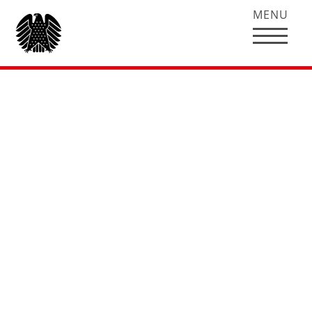
MENU
Rede von Hubertus
Heil zum
Bundeshaushalt
Bildung und
Forschung