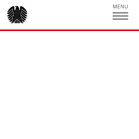
MENU
Aktuelles
Beiträge Filtern:
Alle anzeigen
Allgemein
Interviews