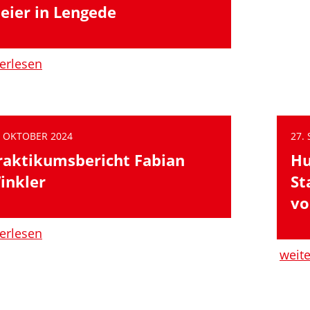
eier in Lengede
erlesen
. OKTOBER 2024
27.
raktikumsbericht Fabian
Hu
inkler
St
vo
erlesen
weit