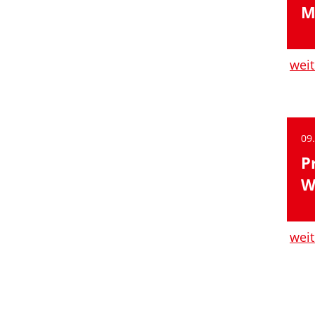
M
weit
09
P
W
weit