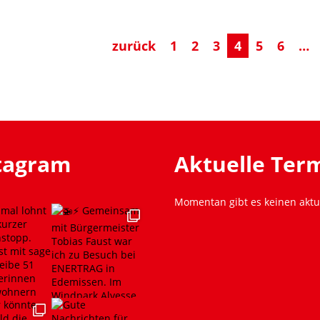
zurück
1
2
3
4
5
6
…
stagram
Aktuelle Ter
Momentan gibt es keinen aktu