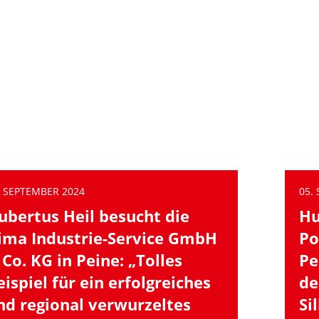
. SEPTEMBER 2024
05.
ubertus Heil besucht die
Hu
ima Industrie-Service GmbH
Po
 Co. KG in Peine: „Tolles
Pe
eispiel für ein erfolgreiches
de
nd regional verwurzeltes
Si