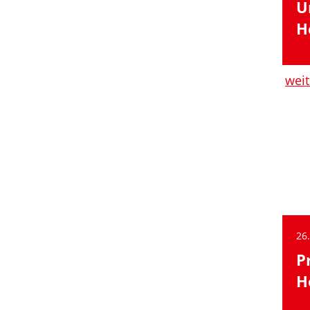
U
H
weit
26
P
H