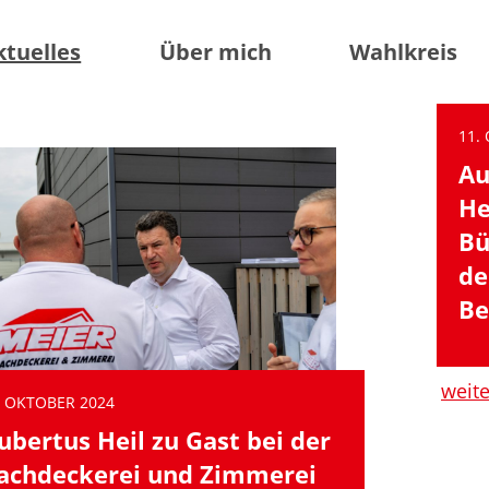
ktuelles
Über mich
Wahlkreis
11.
Au
He
Bü
de
Be
weit
. OKTOBER 2024
ubertus Heil zu Gast bei der
achdeckerei und Zimmerei