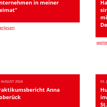
nternehmen in meiner
Ha
eimat“
si
mi
De
erlesen
weit
. AUGUST 2024
03. 
raktikumsbericht Anna
Hu
oberück
in
St