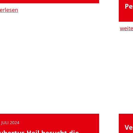
Pe
erlesen
weit
 JULI 2024
Ve
ubertus Heil besucht die