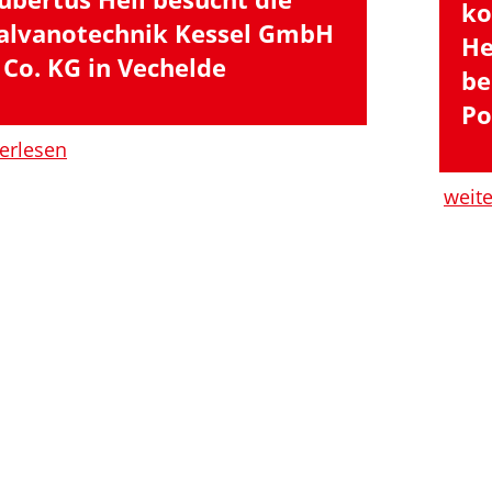
ko
alvanotechnik Kessel GmbH
He
 Co. KG in Vechelde
be
Po
erlesen
weit