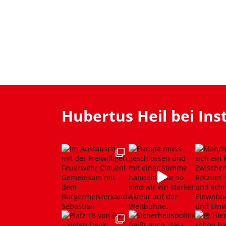
Hubertus Heil bei In