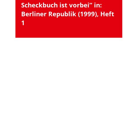
Scheckbuch ist vorbei“ in:
Berliner Republik (1999), Heft
1
zurück
1
…
64
65
66
Hubertus Heil bei