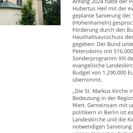
Anfang 2024 hatte der 
Hubertus Heil mit der e
geplante Sanierung der 
(Hohenhameln) gesproch
Förderung durch den Bu
Haushaltsausschuss des
gegeben: Der Bund unter
Petersdoms mit 516.000
Sonderprogramm XIII de
evangelische Landeskirc
Budget von 1.290.000 E
übernimmt.
,,Die St. Markus Kirche i
Bedeutung in der Regio
Wert. Gemeinsam mit un
politikern in Berlin ist 
Landeskirche und die K
notwendigen Sanierung 