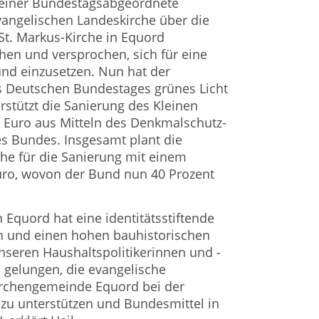
Peiner Bundestagsabgeordnete
vangelischen Landeskirche über die
St. Markus-Kirche in Equord
en und versprochen, sich für eine
nd einzusetzen. Nun hat der
 Deutschen Bundestages grünes Licht
stützt die Sanierung des Kleinen
 Euro aus Mitteln des Denkmalschutz-
s Bundes. Insgesamt plant die
he für die Sanierung mit einem
uro, wovon der Bund nun 40 Prozent
n Equord hat eine identitätsstiftende
n und einen hohen bauhistorischen
seren Haushaltspolitikerinnen und -
es gelungen, die evangelische
irchengemeinde Equord bei der
zu unterstützen und Bundesmittel in