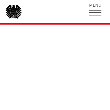
MENU
„Der soziale
Rechtsstaat und
seine Feinde“ in:
Berliner Republik
(2002), Heft 4