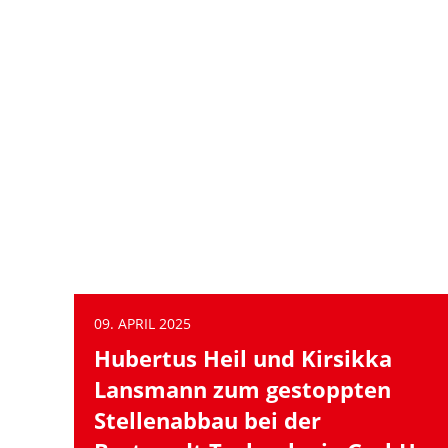
Zum erfolgreichen Ausgang des SPD-
Mitgliedervotums erklärt Hubertus Heil,
stellvertretender SPD-Parteivorsitzender und
Bundestagsabgeordneter für Gifhorn – Peine: Ich
danke den Mitgliedern unserer Partei für das klare
Votum. Das Ergebnis ist ein starkes Signal für
Zusammenhalt, Verantwortungsbereitschaft und den
Gestaltungwillen der Sozialdemokratie.In diesem
stürmischen Zeiten stehen wir vor großen Aufgaben:
Es geht um unsere Sicherheit, den Wohlstand […]
weiterlesen
09. APRIL 2025
Hubertus Heil und Kirsikka
Lansmann zum gestoppten
Stellenabbau bei der