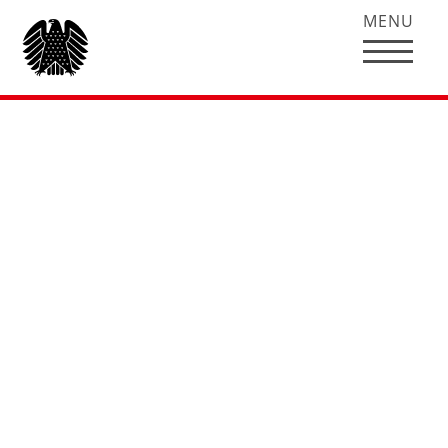
MENU
Layout wie
https://www.hubertus-
heil.de/wahlperioden/
Hubertus Heil bei