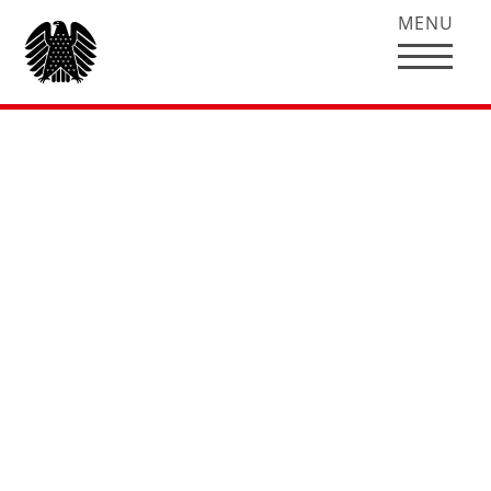
MENU
Sitzungswoche
September 2019
09. September 2019 – 13. September 2019
,
Für einen reibungslosen Ablauf braucht die
Arbeit in der Sitzungswoche eine klare Struktur
mit festen Terminen. Nach der Anreise aus dem
Wahlkreis bereiten sich die Abgeordneten am