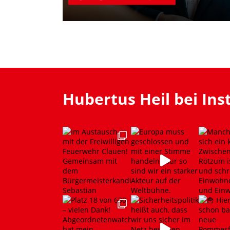
Hubertus Heil bei In