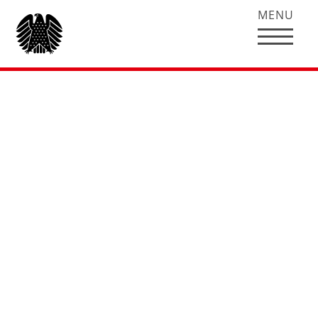
MENU
Hubertus Heil besucht
die Galvanotechnik
Kessel GmbH & Co. KG
in Vechelde
Hubertus Heil besucht die