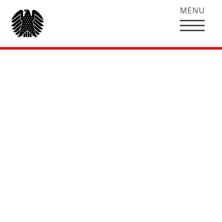
MENU
Meine Schwerpunkte für
Gifhorn und Peine 2021-2025
1.
Wirtschaft und Arbeit
Unsere Region krempelt die Ärmel auf:
Gemeinsam werden wir die Corona-Krise und
ihre Folgen in den Griff bekommen und dabei
gleichzeitig den Strukturwandel in unserer
heimischen Automobil- und Stahlindustrie