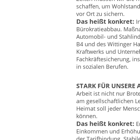
schaffen, um Wohlstand 
vor Ort zu sichern.
Das heißt konkret:
In
Bürokratieabbau. Maßn
Automobil- und Stahlind
B4 und des Wittinger H
Kraftwerks und Untern
Fachkräftesicherung, i
in sozialen Berufen.
STARK FÜR UNSERE A
Arbeit ist nicht nur Bro
am gesellschaftlichen Le
Heimat soll jeder Mensc
können.
Das heißt konkret:
En
Einkommen und Erhöhun
der Tarifbindung. Stabi