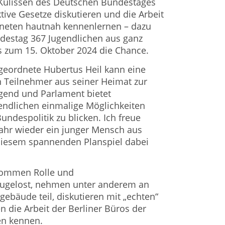
e Kulissen des Deutschen Bundestages
ktive Gesetze diskutieren und die Arbeit
neten hautnah kennenlernen – dazu
ndestag 367 Jugendlichen aus ganz
s zum 15. Oktober 2024 die Chance.
eordnete Hubertus Heil kann eine
n Teilnehmer aus seiner Heimat zur
gend und Parlament bietet
gendlichen einmalige Möglichkeiten
Bundespolitik zu blicken. Ich freue
Jahr wieder ein junger Mensch aus
iesem spannenden Planspiel dabei
kommen Rolle und
 zugelost, nehmen unter anderem an
gebäude teil, diskutieren mit „echten“
 die Arbeit der Berliner Büros der
n kennen.