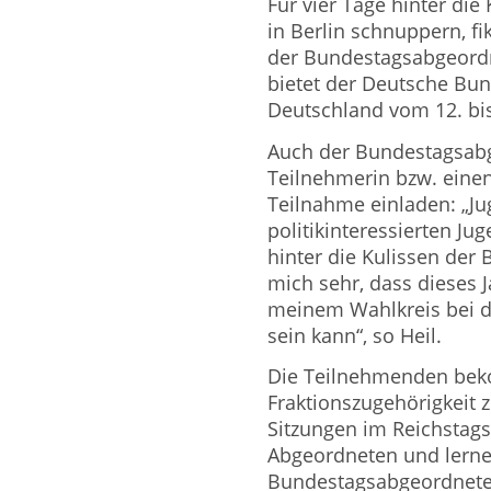
Für vier Tage hinter di
in Berlin schnuppern, fi
der Bundestagsabgeord
bietet der Deutsche Bu
Deutschland vom 12. bi
Auch der Bundestagsabg
Teilnehmerin bzw. eine
Teilnahme einladen: „Ju
politikinteressierten Ju
hinter die Kulissen der 
mich sehr, dass dieses 
meinem Wahlkreis bei d
sein kann“, so Heil.
Die Teilnehmenden be
Fraktionszugehörigkeit
Sitzungen im Reichstags
Abgeordneten und lernen
Bundestagsabgeordnete