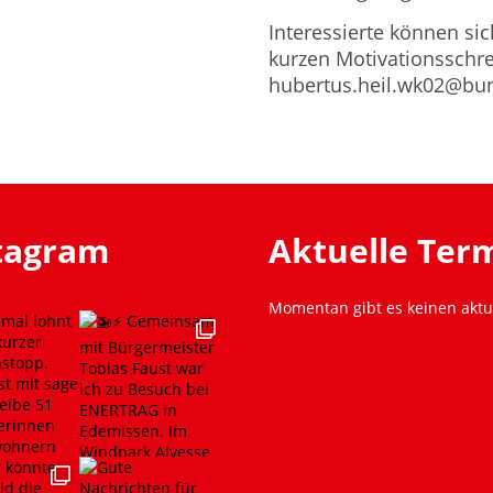
Interessierte können sic
kurzen Motivationsschre
hubertus.heil.wk02@bu
stagram
Aktuelle Ter
Momentan gibt es keinen aktu