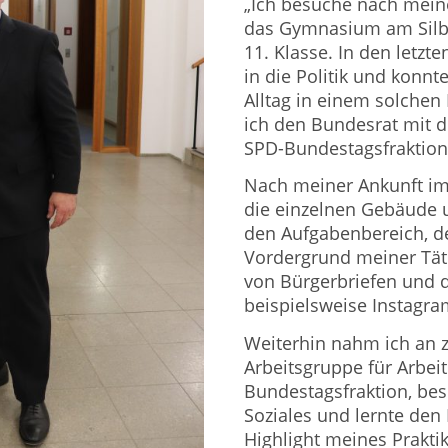
„Ich besuche nach mein
das Gymnasium am Silbe
11. Klasse. In den letzt
in die Politik und konnt
Alltag in einem solchen
ich den Bundesrat mit 
SPD-Bundestagsfraktion
Nach meiner Ankunft im
die einzelnen Gebäude 
den Aufgabenbereich, de
Vordergrund meiner Tät
von Bürgerbriefen und d
beispielsweise Instagr
Weiterhin nahm ich an z
Arbeitsgruppe für Arbei
Bundestagsfraktion, bes
Soziales und lernte den
Highlight meines Prakt