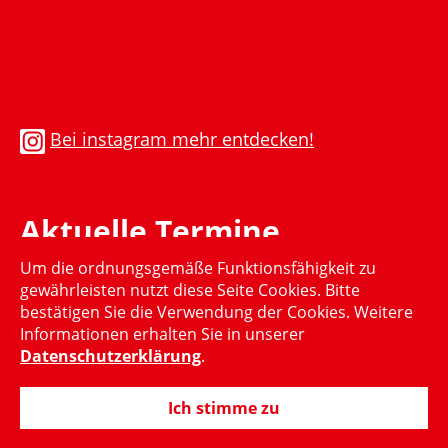
Bei instagram mehr entdecken!
Aktuelle Termine
Um die ordnungsgemäße Funktionsfähigkeit zu
Momentan gibt es keinen aktuellen Termin
gewährleisten nutzt diese Seite Cookies. Bitte
bestätigen Sie die Verwendung der Cookies. Weitere
Informationen erhalten Sie in unserer
Datenschutzerklärung
.
Ich stimme zu
© 2015-2024 Hubertus Heil, MdB