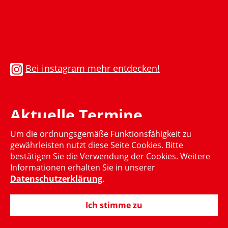
Bei instagram mehr entdecken!
Aktuelle Termine
Um die ordnungsgemäße Funktionsfähigkeit zu
Momentan gibt es keinen aktuellen Termin
gewährleisten nutzt diese Seite Cookies. Bitte
bestätigen Sie die Verwendung der Cookies. Weitere
Informationen erhalten Sie in unserer
Datenschutzerklärung
.
Ich stimme zu
© 2015-2024 Hubertus Heil, MdB