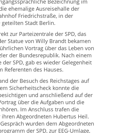
 umgangssprachliche Bezeichnung im
die ehemalige Ausreisehalle der
hnhof Friedrichstraße, in der
eteilten Stadt Berlin.
ekt zur Parteizentrale der SPD, das
der Statue von Willy Brandt bekamen
ührlichen Vortrag über das Leben von
ler der Bundesrepublik. Nach einem
e der SPD, gab es wieder Gelegenheit
em Referenten des Hauses.
nd der Besuch des Reichstages auf
m Sicherheitscheck konnte die
besichtigen und anschließend auf der
Vortrag über die Aufgaben und die
nhören. Im Anschluss trafen die
 ihren Abgeordneten Hubertus Heil.
n Gespräch wurden dem Abgeordneten
programm der SPD, zur EEG-Umlage,