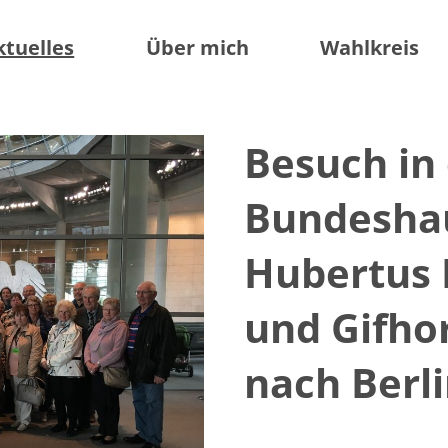
ktuelles
Über mich
Wahlkreis
Besuch in
Bundeshau
Hubertus H
und Gifho
nach Berli