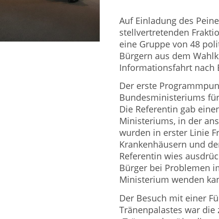
Auf Einladung des Pei
stellvertretenden Frakti
eine Gruppe von 48 poli
Bürgern aus dem Wahlkre
Informationsfahrt nach B
Der erste Programmpun
Bundesministeriums für 
Die Referentin gab einen
Ministeriums, in der a
wurden in erster Linie F
Krankenhäusern und den 
Referentin wies ausdrück
Bürger bei Problemen i
Ministerium wenden ka
Der Besuch mit einer F
Tränenpalastes war die z