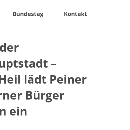
facebook
instagram
twitter
Bundestag
Kontakt
 der
ptstadt –
eil lädt Peiner
rner Bürger
n ein