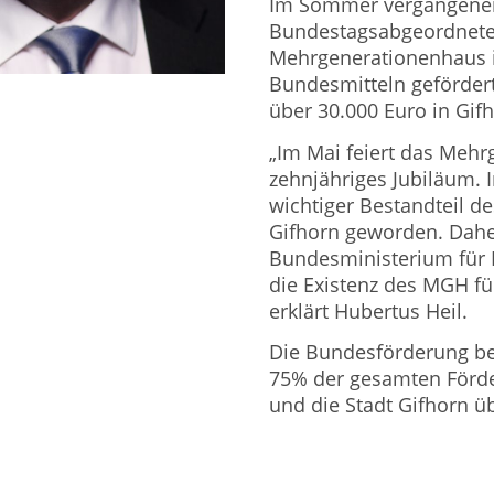
Im Sommer vergangenen 
Bundestagsabgeordnete 
Mehrgenerationenhaus i
Bundesmitteln geförder
über 30.000 Euro in Gif
„Im Mai feiert das Meh
zehnjähriges Jubiläum. 
wichtiger Bestandteil de
Gifhorn geworden. Daher
Bundesministerium für F
die Existenz des MGH für
erklärt Hubertus Heil.
Die Bundesförderung bet
75% der gesamten Förd
und die Stadt Gifhorn ü