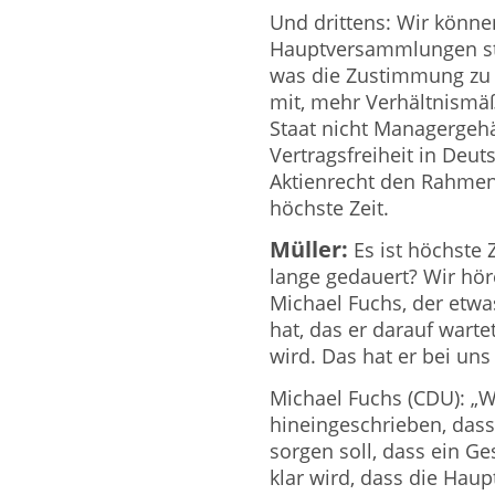
Und drittens: Wir können
Hauptversammlungen st
was die Zustimmung zu so
mit, mehr Verhältnismäß
Staat nicht Managergehä
Vertragsfreiheit in Deu
Aktienrecht den Rahmen r
höchste Zeit.
Müller:
Es ist höchste 
lange gedauert? Wir hör
Michael Fuchs, der etw
hat, das er darauf warte
wird. Das hat er bei un
Michael Fuchs (CDU): „W
hineingeschrieben, dass 
sorgen soll, dass ein G
klar wird, dass die Hau