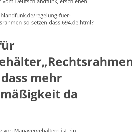
er vom Deutschlandfunk, erschienen
chlandfunk.de/regelung-fuer-
srahmen-so-setzen-dass.694.de.html?
für
ehälter
„Rechtsrahme
, dass mehr
smäßigkeit da
g von Managergehältern ist ein