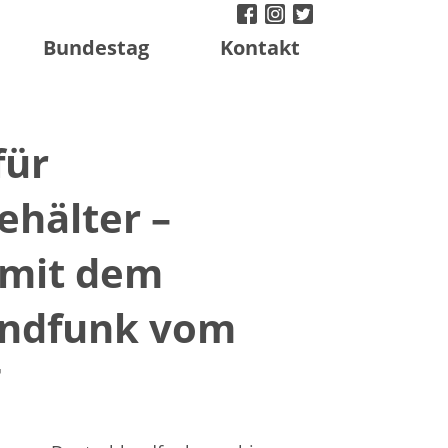
facebook
instagram
twitter
Bundestag
Kontakt
für
hälter –
 mit dem
andfunk vom
7