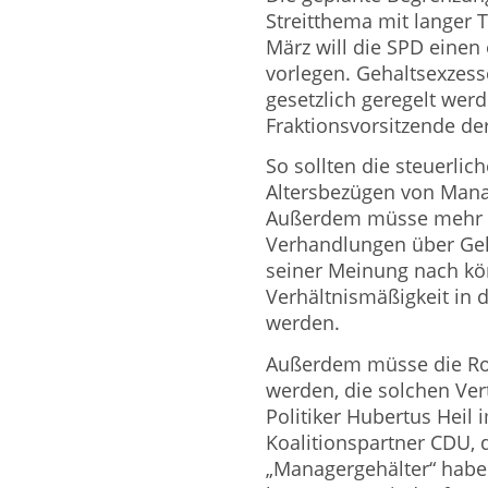
Streitthema mit langer T
März will die SPD eine
vorlegen. Gehaltsexzes
gesetzlich geregelt werd
Fraktionsvorsitzende de
So sollten die steuerlic
Altersbezügen von Manag
Außerdem müsse mehr T
Verhandlungen über Gehä
seiner Meinung nach k
Verhältnismäßigkeit in 
werden.
Außerdem müsse die Ro
werden, die solchen Ver
Politiker Hubertus Heil i
Koalitionspartner CDU, 
„Managergehälter“ habe.