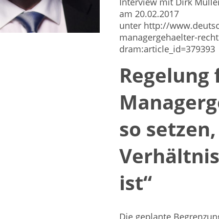
Interview mit Dirk Müll
am 20.02.2017
unter http://www.deuts
managergehaelter-recht
dram:article_id=379393
Regelung 
Managerg
so setzen
Verhältni
ist“
Die geplante Begrenzun