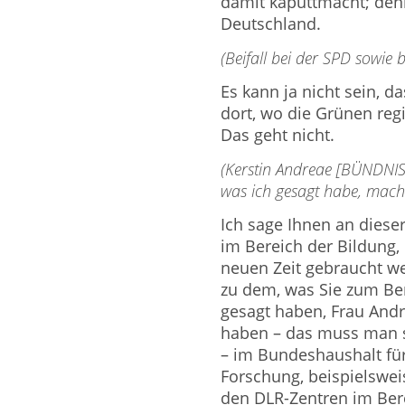
damit kaputtmacht; denn
Deutschland.
(Beifall bei der SPD sowie
Es kann ja nicht sein, d
dort, wo die Grünen reg
Das geht nicht.
(Kerstin Andreae [BÜNDNI
was ich gesagt habe, mache
Ich sage Ihnen an diese
im Bereich der Bildung, 
neuen Zeit gebraucht 
zu dem, was Sie zum Be
gesagt haben, Frau Andre
haben – das muss man s
– im Bundeshaushalt fü
Forschung, beispielsweis
den DLR-Zentren im Bere