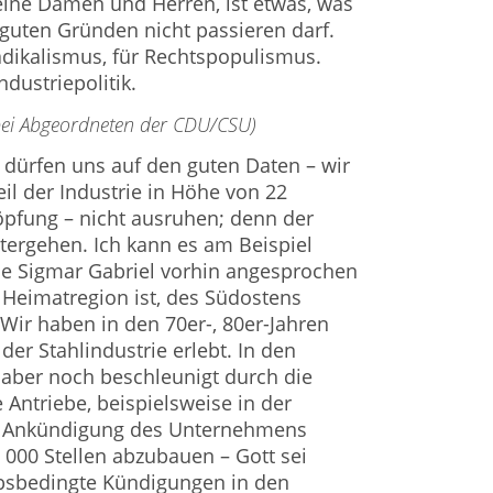
eine Damen und Herren, ist etwas, was
guten Gründen nicht passieren darf.
adikalismus, für Rechtspopulismus.
ndustriepolitik.
 bei Abgeordneten der CDU/CSU)
r dürfen uns auf den guten Daten – wir
il der Industrie in Höhe von 22
öpfung – nicht ausruhen; denn der
tergehen. Ich kann es am Beispiel
ie Sigmar Gabriel vorhin angesprochen
e Heimatregion ist, des Südostens
Wir haben in den 70er-, 80er-Jahren
der Stahlindustrie erlebt. In den
 aber noch beschleunigt durch die
 Antriebe, beispielsweise in der
ie Ankündigung des Unternehmens
 000 Stellen abzubauen – Gott sei
ebsbedingte Kündigungen in den