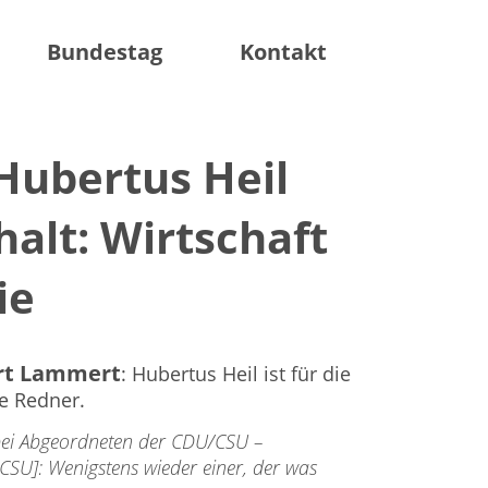
facebook
instagram
twitter
Bundestag
Kontakt
Hubertus Heil
alt: Wirtschaft
ie
ert Lammert
: Hubertus Heil ist für die
e Redner.
 bei Abgeordneten der CDU/CSU –
SU]: Wenigstens wieder einer, der was