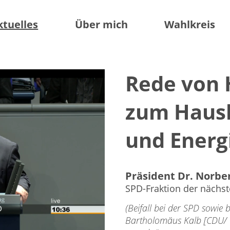
ktuelles
Über mich
Wahlkreis
Rede von 
zum Haush
und Energ
Präsident Dr. Norb
SPD-Fraktion der nächst
(Beifall bei der SPD sowie
Bartholomäus Kalb [CDU/ C