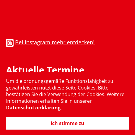
Bei instagram mehr entdecken!
Aktuelle Termine
Um die ordnungsgemäße Funktionsfähigkeit zu
Momentan gibt es keinen aktuellen Termin
gewährleisten nutzt diese Seite Cookies. Bitte
bestätigen Sie die Verwendung der Cookies. Weitere
Informationen erhalten Sie in unserer
Datenschutzerklärung
.
Ich stimme zu
© 2015-2024 Hubertus Heil, MdB