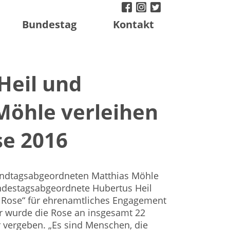
facebook
instagram
twitter
Bundestag
Kontakt
Heil und
Möhle verleihen
se 2016
dtagsabgeordneten Matthias Möhle
undestagsabgeordnete Hubertus Heil
 Rose“ für ehrenamtliches Engagement
hr wurde die Rose an insgesamt 22
 vergeben. „Es sind Menschen, die