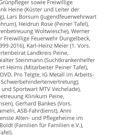
rünpfleger sowie Freiwillige
k Heine (Küster und Leiter der
g), Lars Borsum (Jugendfeuerwehrwart
hrum), Heidrun Rose (Peiner Tafel),
renbetreuung Woltwiesche), Werner
 Freiwillige Feuerwehr Dungelbeck,
99-2016), Karl-Heinz Meier (1. Vors.
tenbeirat Landkreis Peine,
Walter Steinmann (Suchtkrankenhelfer
t Heims (Mitarbeiter Peiner Tafel),
OVD, Pro Telgte, IG Metall im Arbeits-
 Schwerbehindertenvertretung),
. und Sportwart MTV Vechelade),
betreuung Klinikum Peine,
sen), Gerhard Bankes (Vors.
meln, ASB-Fahrdienst), Anni
enste Alten- und Pflegeheime im
Boldt (Familien für Familien e.V.),
afel).