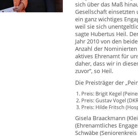
sich über das Maß hina
Gesellschaft einsetzten 
ein ganz wichtiges Enga
weil sie sich unentgeltl
sagte Hubertus Heil. De
Jahr 2010 von den beiden
Anzahl der Nominierten i
aktives Ehrenamt für uns
daher, dass wir in dies
zuvor“, so Heil.
Die Preisträger der „Pei
Preis: Brigit Kegel (Peine
Preis: Gustav Vogel (DK
Preis: Hilde Fritsch (Ho
Gisela Braackmann (Kle
(Ehrenamtliches Engage
Schwäbe (Seniorenkreis