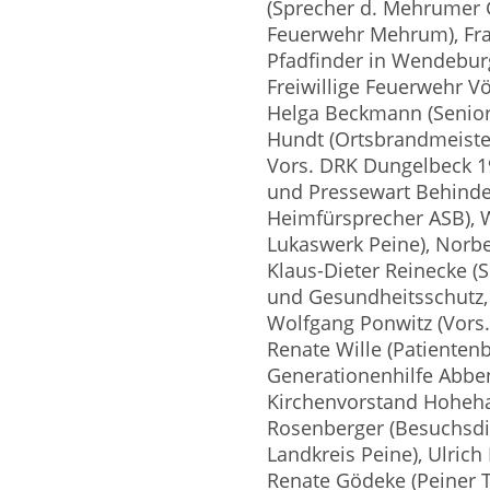
(Sprecher d. Mehrumer G
Feuerwehr Mehrum), Fran
Pfadfinder in Wendebur
Freiwillige Feuerwehr Vö
Helga Beckmann (Senio
Hundt (Ortsbrandmeister
Vors. DRK Dungelbeck 19
und Pressewart Behinder
Heimfürsprecher ASB), 
Lukaswerk Peine), Norber
Klaus-Dieter Reinecke (S
und Gesundheitsschutz,
Wolfgang Ponwitz (Vors
Renate Wille (Patienten
Generationenhilfe Abben
Kirchenvorstand Hoheha
Rosenberger (Besuchsdi
Landkreis Peine), Ulrich 
Renate Gödeke (Peiner T