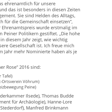
us ehrenamtlich für unsere
und das ist besonders in diesen Zeiten
gement. Sie sind Helden des Alltags,
ich für die Gemeinschaft einsetzen“,
r Ehrenamtspreis wurde erstmalig im
 Peiner Politikern gestiftet. „Die hohe
n diesem Jahr zeigt, wie wichtig
ere Gesellschaft ist. Ich freue mich
em Jahr mehr Nominierte haben als je
ner Rose“ 2016 sind:
r Tafel)
R-Ortsverein Vöhrum)
spizbewegung Peine)
iderkammer Ilsede), Thomas Budde
ment für Archäologie), Hanne-Lore
 Stederdorf), Manfred Brinkmann