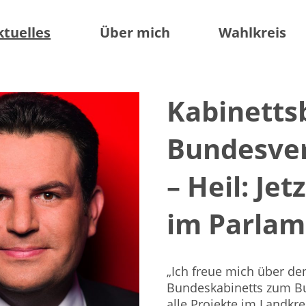
ktuelles
Über mich
Wahlkreis
Kabinetts
Bundesve
– Heil: Jet
im Parlam
„Ich freue mich über d
Bundeskabinetts zum B
alle Projekte im Landkre