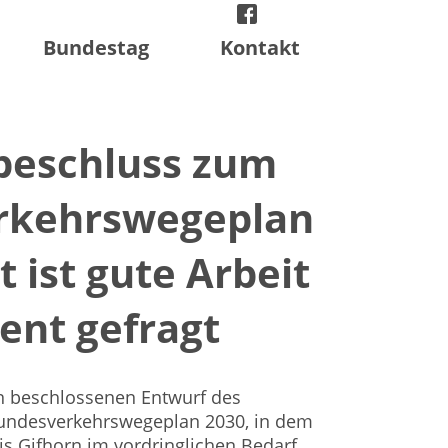
facebook
instagram
twitter
Bundestag
Kontakt
beschluss zum
rkehrswegeplan
zt ist gute Arbeit
ent gefragt
en beschlossenen Entwurf des
undesverkehrswegeplan 2030, in dem
is Gifhorn im vordringlichen Bedarf