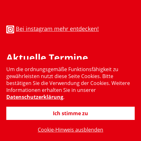
Bei instagram mehr entdecken!
Aktuelle Termine
Um die ordnungsgemäße Funktionsfähigkeit zu
Momentan gibt es keinen aktuellen Termin
gewährleisten nutzt diese Seite Cookies. Bitte
bestätigen Sie die Verwendung der Cookies. Weitere
Informationen erhalten Sie in unserer
Datenschutzerklärung
.
Ich stimme zu
© 2015-2024 Hubertus Heil, MdB
Cookie-Hinweis ausblenden
Impressum
Datenschutzerklärung