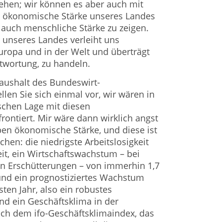
hen; wir können es aber auch mit
ie ökonomische Stärke unseres Landes
, auch mensch­liche Stärke zu zeigen.
 unseres Landes verleiht uns
Europa und in der Welt und überträgt
ntwortung, zu handeln.
aushalt des Bundeswirt­
llen Sie sich einmal vor, wir wären in
chen Lage mit diesen
ontiert. Mir wäre dann wirklich angst
en ökonomische Stärke, und diese ist
hen: die nied­rigste Arbeitslosigkeit
eit, ein Wirtschaftswachstum – bei
hen Erschütterungen – von immerhin 1,7
und ein prognostiziertes Wachstum
ten Jahr, also ein robustes
d ein Geschäftsklima in der
ach dem ifo-Geschäftsklimaindex, das