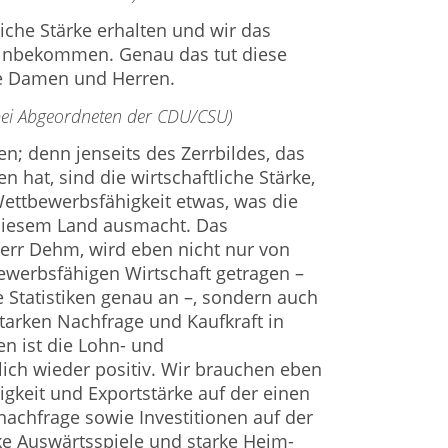
liche Stärke erhalten und wir das
inbekommen. Genau das tut diese
e Damen und Herren.
 bei Abgeordneten der CDU/CSU)
en; denn jenseits des Zerrbil­des, das
n hat, sind die wirt­schaftliche Stärke,
ettbewerbs­fähigkeit etwas, was die
n diesem Land ausmacht. Das
err Dehm, wird eben nicht nur von
ewerbs­fähigen Wirtschaft getragen –
e Statistiken genau an –, sondern auch
starken Nachfrage und Kaufkraft in
n ist die Lohn- und
lich wieder positiv. Wir brauchen eben
igkeit und Exportstärke auf der einen
nachfrage sowie Investitionen auf der
rke Auswärtsspiele und starke Heim­