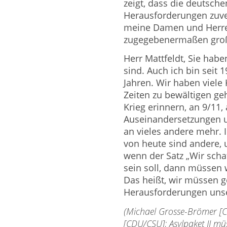
zeigt, dass die deut­sch
Herausforderungen zuver
meine Da­men und Herren
zugegebe­nermaßen groß
Herr Mattfeldt, Sie haben
sind. Auch ich bin seit 
Jahren. Wir haben viele 
Zeiten zu bewältigen ge
Krieg erinnern, an 9/11, 
Auseinandersetzungen u
an vieles andere mehr. 
von heute sind andere, u
wenn der Satz „Wir scha
sein soll, dann müs­sen 
Das heißt, wir müssen g
Herausforderungen unse­
(Michael Grosse-Brömer [CD
[CDU/CSU]: Asylpaket II mü