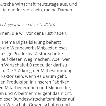
eutsche Wirtschaft heutzutage aus, und
miteinander stolz sein, meine Damen
 bei Abgeordneten der CDU/CSU)
emen, die wir vor der Brust ha­ben.
 Thema Digitalisierung be­herzt
s die Wettbewerbsfähigkeit dieses
iesige Produktivitätsfort­schritte
ns auf diesen Weg machen. Aber wer
n Wirtschaft 4.0 re­det, der darf zu
gen. Die Stärkung der Mitbestimmung
 Faktor sein, wenn es darum geht,
len Produk­tion in unseren Fabriken
en Mit­arbeiterinnen und Mitarbeiter,
n und Arbeitnehmer geht das nicht.
 dieser Bundeswirtschaftsminister auf
hen Wirtschaft, Gewerkschaften und