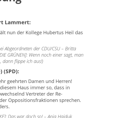
rt Lammert:
hält nun der Kollege Hubertus Heil das
 bei Abgeordneten der CDU/CSU – Britta
DIE GRÜNEN]: Wenn noch einer sagt, man
, dann flippe ich aus!)
) (SPD):
ehr geehrten Damen und Her­ren!
 diesem Haus immer so, dass in
wechselnd Vertreter der Re­
der Oppositionsfraktionen spre­chen.
ders.
KE]: Das war doch so! – Anja Hajduk