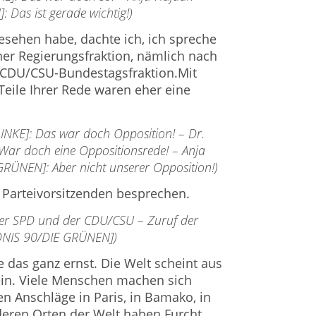
Das ist gerade wichtig!)
gesehen habe, dachte ich, ich spreche
er Regierungsfraktion, nämlich nach
 CDU/CSU-Bun­destagsfraktion.Mit
 Teile Ihrer Rede waren eher eine
LINKE]: Das war doch Opposition! – Dr.
 War doch eine Oppositionsrede! – Anja
ÜNEN]: Aber nicht unserer Opposition!)
r Parteivorsitzenden besprechen.
 der SPD und der CDU/CSU – Zuruf der
DNIS 90/DIE GRÜNEN])
e das ganz ernst. Die Welt scheint aus
ein. Viele Menschen machen sich
n Anschläge in Pa­ris, in Bamako, in
deren Orten der Welt haben Furcht,