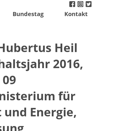
facebook
instagram
twitter
Bundestag
Kontakt
Hubertus Heil
altsjahr 2016,
 09
isterium für
 und Energie,
sung