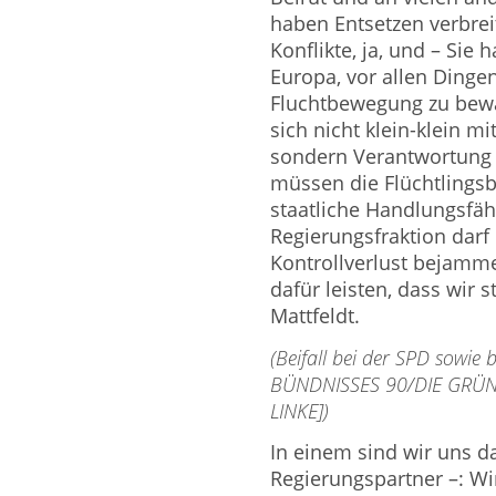
haben Entsetzen verbreit
Konflikte, ja, und – Sie 
Europa, vor allen Dingen
Fluchtbewegung zu bewält
sich nicht klein-klein 
sondern Verant­wortung
müssen die Flüchtling
staat­liche Handlungsfäh
Regierungsfraktion darf
Kontrollverlust bejamm
dafür leisten, dass wir 
Mattfeldt.
(Beifall bei der SPD sowi
BÜNDNISSES 90/DIE GRÜNEN
LINKE])
In einem sind wir uns d
Regierungspartner –: W