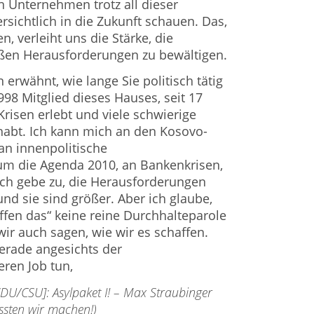
en Unternehmen trotz all dieser
sichtlich in die Zukunft schauen. Das,
, verleiht uns die Stärke, die
en Herausforderungen zu bewältigen.
 erwähnt, wie lange Sie po­litisch tätig
1998 Mitglied dieses Hauses, seit 17
Krisen erlebt und viele schwierige
habt. Ich kann mich an den Kosovo-
an innen­politische
m die Agenda 2010, an Bankenkrisen,
Ich gebe zu, die Herausforderungen
nd sie sind größer. Aber ich glaube,
ffen das“ keine reine Durchhalteparole
wir auch sagen, wie wir es schaffen.
erade angesichts der
ren Job tun,
U/CSU]: Asyl­paket I! – Max Straubinger
ssten wir machen!)