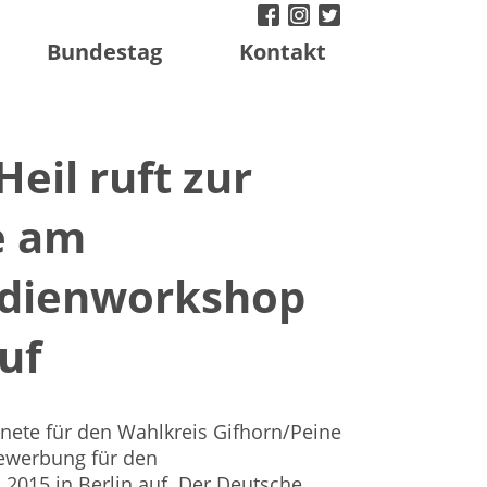
facebook
instagram
twitter
Bundestag
Kontakt
eil ruft zur
e am
dienworkshop
auf
ete für den Wahlkreis Gifhorn/Peine
Bewerbung für den
015 in Berlin auf. Der Deutsche