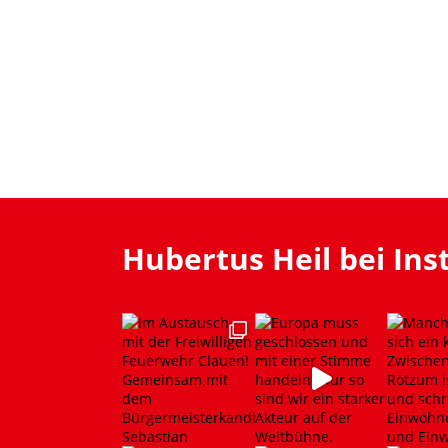
Hubertus Heil bei In