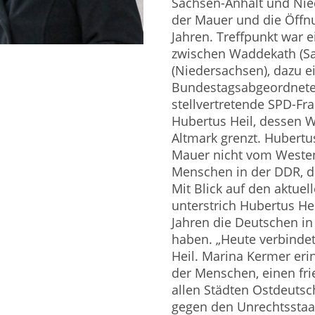
Sachsen-Anhalt und Nie
der Mauer und die Öffn
Jahren. Treffpunkt war 
zwischen Waddekath (Sa
(Niedersachsen), dazu e
Bundestagsabgeordnete 
stellvertretende SPD-Fr
Hubertus Heil, dessen W
Altmark grenzt. Hubertus
Mauer nicht vom Westen
Menschen in der DDR, di
Mit Blick auf den aktuel
unterstrich Hubertus Hei
Jahren die Deutschen in
haben. „Heute verbindet
Heil. Marina Kermer eri
der Menschen, einen fri
allen Städten Ostdeutsc
gegen den Unrechtsstaa