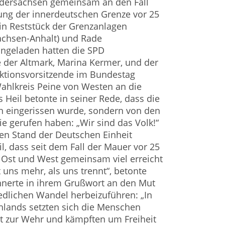
dersachsen gemeinsam an den Fall
ung der innerdeutschen Grenze vor 25
ein Reststück der Grenzanlagen
chsen-Anhalt) und Rade
ingeladen hatten die SPD
der Altmark, Marina Kermer, und der
aktionsvorsitzende im Bundestag
ahlkreis Peine von Westen an die
 Heil betonte in seiner Rede, dass die
 eingerissen wurde, sondern von den
e gerufen haben: „Wir sind das Volk!“
len Stand der Deutschen Einheit
l, dass seit dem Fall der Mauer vor 25
 Ost und West gemeinsam viel erreicht
 uns mehr, als uns trennt“, betonte
nnerte in ihrem Grußwort an den Mut
edlichen Wandel herbeizuführen: „In
hlands setzten sich die Menschen
t zur Wehr und kämpften um Freiheit