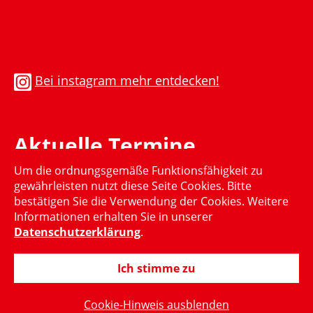
Bei instagram mehr entdecken!
Aktuelle Termine
Um die ordnungsgemäße Funktionsfähigkeit zu
Momentan gibt es keinen aktuellen Termin
gewährleisten nutzt diese Seite Cookies. Bitte
bestätigen Sie die Verwendung der Cookies. Weitere
Informationen erhalten Sie in unserer
Datenschutzerklärung
.
Ich stimme zu
© 2015-2024 Hubertus Heil, MdB
Cookie-Hinweis ausblenden