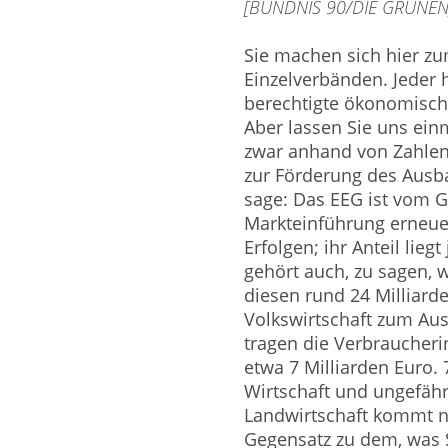
[BÜNDNIS 90/DIE GRÜNEN]: D
Sie machen sich hier z
Einzelverbänden. Jeder
berechtigte ökonomisch
Aber lassen Sie uns ei
zwar anhand von Zahlen.
zur Förderung des Ausb
sage: Das EEG ist vom G
Markteinführung erneue
Erfolgen; ihr Anteil lieg
gehört auch, zu sagen, w
diesen rund 24 Milliarden
Volkswirtschaft zum Au
tragen die Verbraucher
etwa 7 Milliarden Euro. 
Wirtschaft und ungefähr 
Landwirtschaft kommt no
Gegensatz zu dem, was S