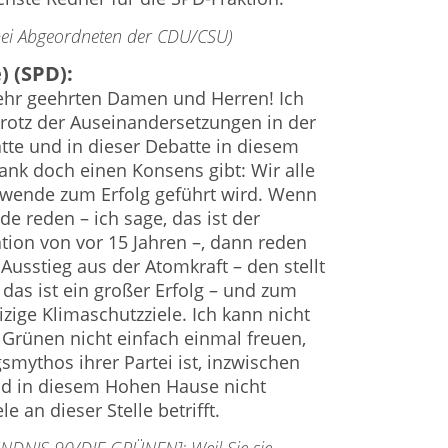
 bei Abgeordneten der CDU/CSU)
) (SPD):
sehr geehrten Damen und Herren! Ich
s trotz der Auseinandersetzungen in der
te und in dieser Debatte in diesem
nk doch einen Konsens gibt: Wir alle
ewende zum Erfolg geführt wird. Wenn
e reden – ich sage, das ist der
ation von vor 15 Jahren –, dann reden
Ausstieg aus der Atomkraft – den stellt
das ist ein großer Erfolg – und zum
zige Klimaschutzziele. Ich kann nicht
 Grünen nicht einfach einmal freuen,
mythos ihrer Partei ist, inzwischen
ind in diesem Hohen Hause nicht
e an dieser Stelle betrifft.
ÜNDNIS 90/DIE GRÜNEN]: Weil Sie sie