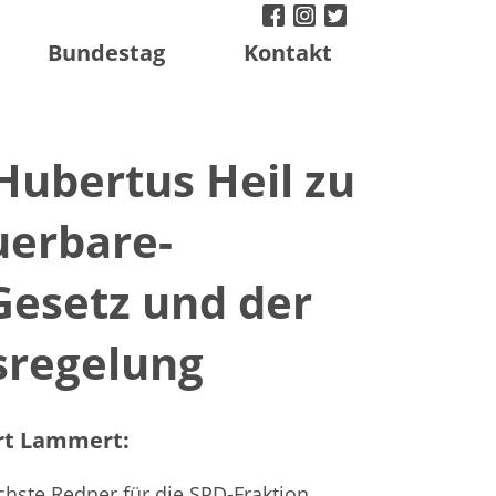
facebook
instagram
twitter
Bundestag
Kontakt
Hubertus Heil zu
erbare-
Gesetz und der
sregelung
rt Lammert:
chste Redner für die SPD-Fraktion.