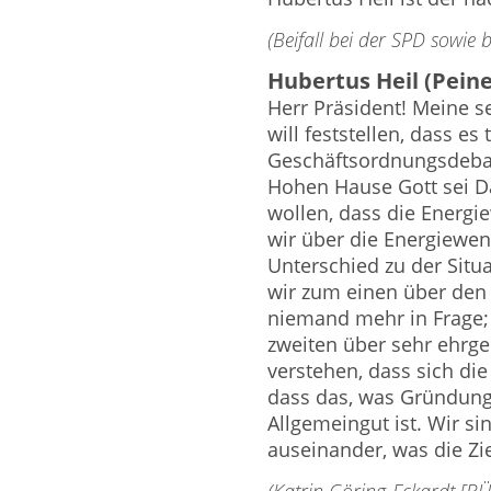
(Beifall bei der SPD sowie
Hubertus Heil (Peine
Herr Präsident! Meine 
will feststellen, dass e
Geschäftsordnungsdebat
Hohen Hause Gott sei Da
wollen, dass die Energi
wir über die Energiewend
Unterschied zu der Situ
wir zum einen über den 
niemand mehr in Frage; 
zweiten über sehr ehrgei
verstehen, dass sich die
dass das, was Gründungs
Allgemeingut ist. Wir s
auseinander, was die Ziel
(Katrin Göring-Eckardt [B