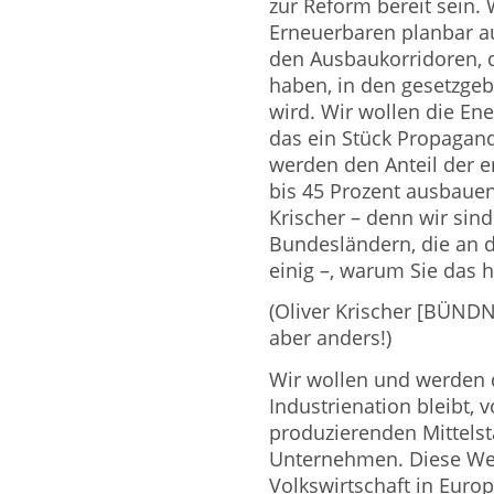
zur Reform bereit sein. 
Erneuerbaren planbar au
den Ausbaukorridoren, d
haben, in den gesetzge
wird. Wir wollen die E
das ein Stück Propagand
werden den Anteil der e
bis 45 Prozent ausbauen
Krischer – denn wir sind
Bundesländern, die an d
einig –, warum Sie das hi
(Oliver Krischer [BÜND
aber anders!)
Wir wollen und werden 
Industrienation bleibt, 
produzierenden Mittelst
Unternehmen. Diese Wer
Volkswirtschaft in Euro