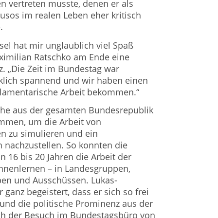
en vertreten musste, denen er als
Jusos im realen Leben eher kritisch
.
el hat mir unglaublich viel Spaß
ximilian Ratschko am Ende eine
z. „Die Zeit im Bundestag war
rklich spannend und wir haben einen
arlamentarische Arbeit bekommen.“
che aus der gesamten Bundesrepublik
mmen, um die Arbeit von
 zu simulieren und ein
 nachzustellen. So konnten die
n 16 bis 20 Jahren die Arbeit der
nenlernen – in Landesgruppen,
ppen und Ausschüssen. Lukas-
ganz begeistert, dass er sich so frei
nd die politische Prominenz aus der
ch der Besuch im Bundestagsbüro von