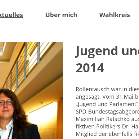
ktuelles
Über mich
Wahlkreis
Jugend un
2014
Rollentausch war in di
angesagt. Vom 31.Mai bis
„Jugend und Parlament“ 
SPD-Bundestagsabgeordn
Maximilian Ratschko aus 
fiktiven Politikers Dr. H
Mitglied der ebenfalls f