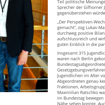
Teil politische Meinung
Sprecher der Gifhorner 
gegenüberstehen würde
„Der Perspektiven-Wechs
gemacht“, zog Lukas-Ma
durchweg positive Bilan
aufschlussreich und wi
guten Einblick in die p
Insgesamt 315 Jugendli
waren nach Berlin geko
Bundestagsabgeordneten
Gesetzgebungsverfahren
Jugendlichen im Alter vo
Abgeordneten genau ken
Fraktionen, Arbeitsgru
Maximilian Ratschko war 
im Bundestag bewegen u
Nähe sehen konnte. Au