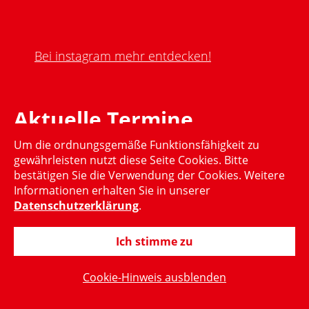
Bei instagram mehr entdecken!
Aktuelle Termine
Um die ordnungsgemäße Funktionsfähigkeit zu
Momentan gibt es keinen aktuellen Termin
gewährleisten nutzt diese Seite Cookies. Bitte
bestätigen Sie die Verwendung der Cookies. Weitere
Informationen erhalten Sie in unserer
Datenschutzerklärung
.
Ich stimme zu
© 2015-2024 Hubertus Heil, MdB
Cookie-Hinweis ausblenden
Impressum
Datenschutzerklärung