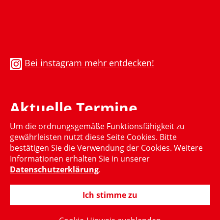
Bei instagram mehr entdecken!
Aktuelle Termine
Um die ordnungsgemäße Funktionsfähigkeit zu
Momentan gibt es keinen aktuellen Termin
gewährleisten nutzt diese Seite Cookies. Bitte
bestätigen Sie die Verwendung der Cookies. Weitere
Informationen erhalten Sie in unserer
Datenschutzerklärung
.
Ich stimme zu
© 2015-2024 Hubertus Heil, MdB