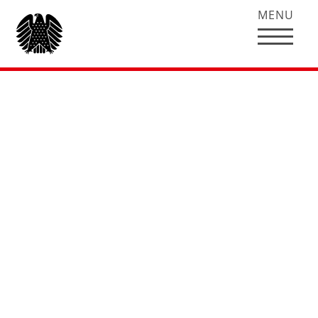
MENU
Auf politischer
Erkundungstour:
Schülerinnen und
Schüler aus
Hohenhameln und