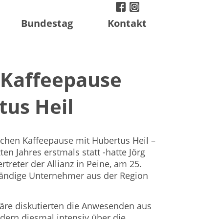
facebook
instagram
twitter
Bundestag
Kontakt
e Kaffeepause
tus Heil
ischen Kaffeepause mit Hubertus Heil –
en Jahres erstmals statt -hatte Jörg
reter der Allianz in Peine, am 25.
tändige Unternehmer aus der Region
äre diskutierten die Anwesenden aus
dern diesmal intensiv über die