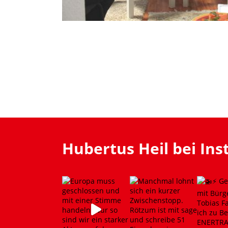
Hubertus Heil bei In