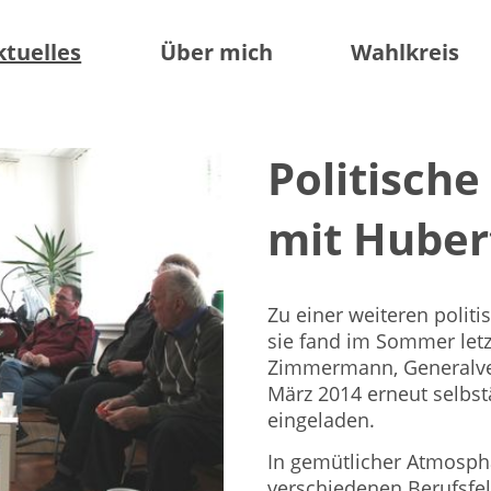
ktuelles
Über mich
Wahlkreis
Politisch
mit Huber
Zu einer weiteren polit
sie fand im Sommer letzt
Zimmermann, Generalvert
März 2014 erneut selbs
eingeladen.
In gemütlicher Atmosph
verschiedenen Berufsfel