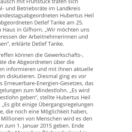
usch mit Frühstück trafen sich
l- und Betriebsräte im Landkreis
undestagsabgeordneten Hubertus Heil
bgeordneten Detlef Tanke am 25.
 Haus in Gifhorn. „Wir möchten uns
teressen der Arbeitnehmerinnen und
n“, erklärte Detlef Tanke.
effen können die Gewerkschafts-,
äte die Abgeordneten über die
ben informieren und mit ihnen aktuelle
en diskutieren. Diesmal ging es vor
s Erneuerbare-Energien-Gesetzes, das
gelungen zum Mindestlohn. „Es wird
estlohn geben“, stellte Hubertus Heil
. „Es gibt einige Übergangsregelungen
ge, die noch eine Möglichkeit haben,
r Millionen von Menschen wird es den
hn zum 1. Januar 2015 geben. Ende