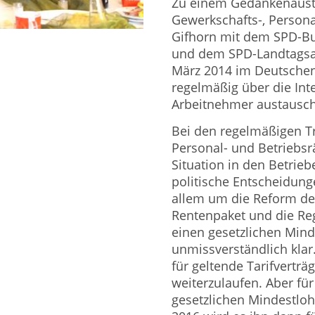
Zu einem Gedankenausta
Gewerkschafts-, Persona
Gifhorn mit dem SPD-B
und dem SPD-Landtagsa
März 2014 im Deutschen
regelmäßig über die In
Arbeitnehmer austausche
Bei den regelmäßigen Tr
Personal- und Betriebsr
Situation in den Betrie
politische Entscheidung
allem um die Reform de
Rentenpaket und die Re
einen gesetzlichen Mind
unmissverständlich klar
für geltende Tarifverträ
weiterzulaufen. Aber fü
gesetzlichen Mindestlo