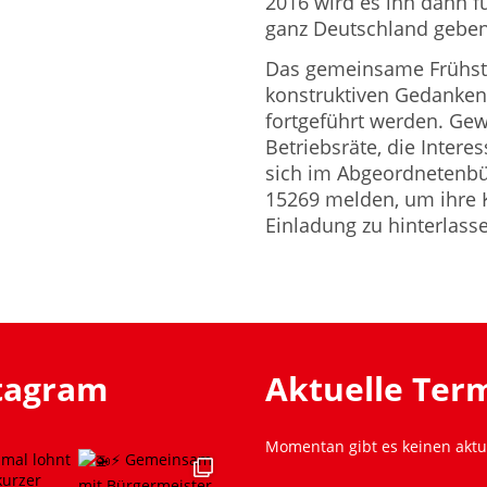
2016 wird es ihn dann f
ganz Deutschland geben
Das gemeinsame Frühstü
konstruktiven Gedanken
fortgeführt werden. Gew
Betriebsräte, die Inter
sich im Abgeordnetenbü
15269 melden, um ihre K
Einladung zu hinterlass
stagram
Aktuelle Ter
Momentan gibt es keinen aktu