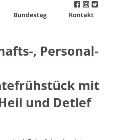
facebook
instagram
twitter
Bundestag
Kontakt
afts-, Personal-
ätefrühstück mit
Heil und Detlef