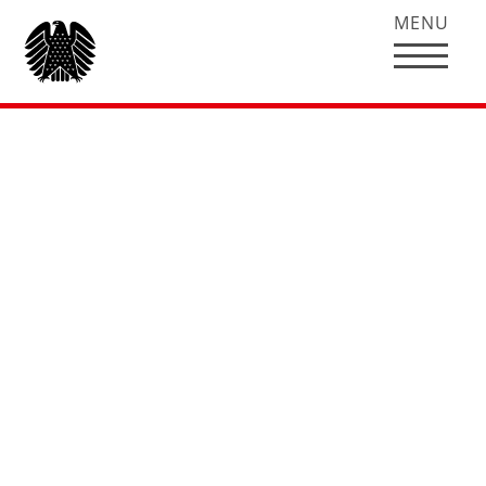
MENU
So konstituiert sich
eine Arbeitsgruppe
Wie organisiert sich eine Arbeitsgruppe? Auch
für viele Abgeordnete ist der Prozess zu Beginn
einer Wahlperiode neu. Spdfraktion.de hat bei
der AG Wirtschaft und Energie hinter die
Kulissen geschaut. Ein Erlebnisbericht.
Über die Wahl eines neuen AG-Sprechers