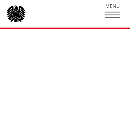
MENU
Hubertus Heil
gewinnt den
Wahlkreis
Gifhorn/Peine zum
fünften Mal in Folge