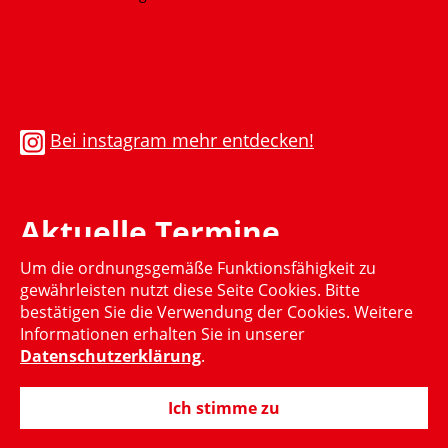
Bei instagram mehr entdecken!
Aktuelle Termine
Um die ordnungsgemäße Funktionsfähigkeit zu
Momentan gibt es keinen aktuellen Termin
gewährleisten nutzt diese Seite Cookies. Bitte
bestätigen Sie die Verwendung der Cookies. Weitere
Informationen erhalten Sie in unserer
Datenschutzerklärung
.
Ich stimme zu
© 2015-2024 Hubertus Heil, MdB