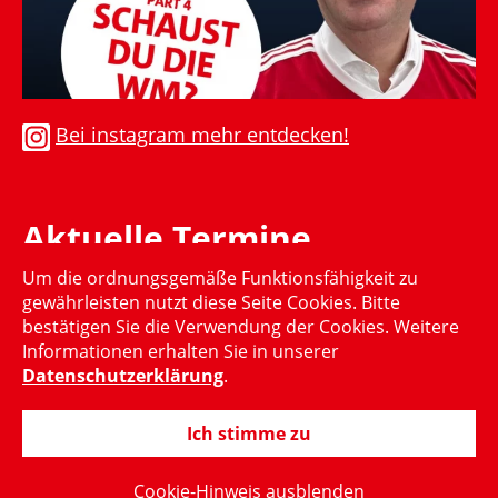
Bei instagram mehr entdecken!
Aktuelle Termine
Um die ordnungsgemäße Funktionsfähigkeit zu
Momentan gibt es keinen aktuellen Termin
gewährleisten nutzt diese Seite Cookies. Bitte
bestätigen Sie die Verwendung der Cookies. Weitere
Informationen erhalten Sie in unserer
Datenschutzerklärung
.
Ich stimme zu
© 2015-2024 Hubertus Heil, MdB
Cookie-Hinweis ausblenden