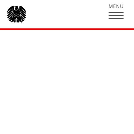
MENU
Das VW-Gesetz ist
Teil der
Erfolgsgeschichte
Zu den Debatten um das VW-Gesetz sagt
Hubertus Heil, stellvertretender
Fraktionsvorsitzender der SPD-
Bundestagsfraktion: „Es ist nicht