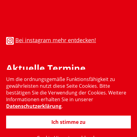
Bei instagram mehr entdecken!
Aktuelle Termine
Um die ordnungsgemäße Funktionsfähigkeit zu
Momentan gibt es keinen aktuellen Termin
gewährleisten nutzt diese Seite Cookies. Bitte
bestätigen Sie die Verwendung der Cookies. Weitere
Informationen erhalten Sie in unserer
Datenschutzerklärung
.
Ich stimme zu
© 2015-2024 Hubertus Heil, MdB