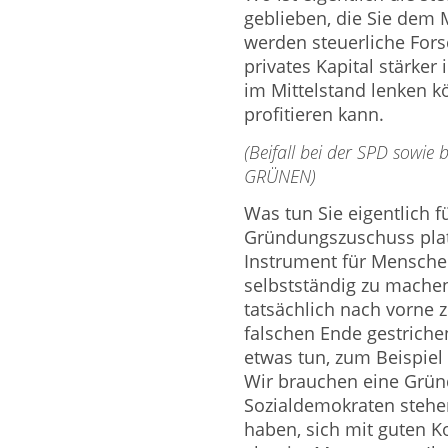
geblieben, die Sie dem 
werden steuerliche Fors
privates Kapital stärke
im Mittelstand lenken k
profitieren kann.
(Beifall bei der SPD sowi
GRÜNEN)
Was tun Sie eigentlich 
Gründungszuschuss plat
Instrument für Menschen
selbstständig zu mache
tatsächlich nach vorne
falschen Ende gestriche
etwas tun, zum Beispiel 
Wir brauchen eine Gründ
Sozialdemokraten stehen
haben, sich mit guten K