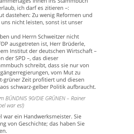
skammertages Ihnen ins Stammbuch
laub, ich darf es zitieren –:
gut dastehen: Zu wenig Reformen und
uns nicht leisten, sonst ist unser
ben und Herrn Schweitzer nicht
FDP ausgetreten ist, Herr Brüderle,
em Institut der deutschen Wirtschaft –
n der SPD –, das dieser
ammbuch schreibt, dass sie nur von
rgängerregierungen, vom Mut zu
-grüner Zeit profitiert und diesen
os schwarz-gelber Politik aufbraucht.
 dem BÜNDNIS 90/DIE GRÜNEN – Rainer
el war es!)
l war ein Handwerksmeister. Sie
ng von Geschichte; das haben Sie
en.