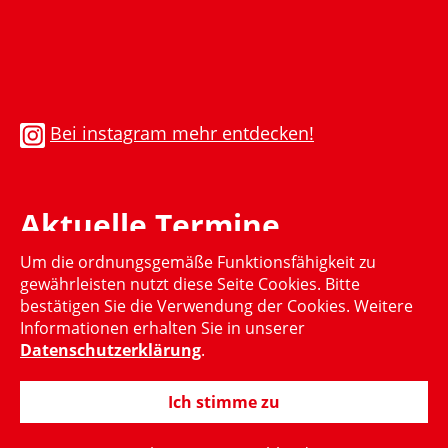
Bei instagram mehr entdecken!
Aktuelle Termine
Um die ordnungsgemäße Funktionsfähigkeit zu
Momentan gibt es keinen aktuellen Termin
gewährleisten nutzt diese Seite Cookies. Bitte
bestätigen Sie die Verwendung der Cookies. Weitere
Informationen erhalten Sie in unserer
Datenschutzerklärung
.
Ich stimme zu
© 2015-2024 Hubertus Heil, MdB