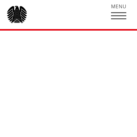
MENU
Antwort auf
Kurzintervention
von Hubertus Heil
zum Thema
Bundeshaushalt