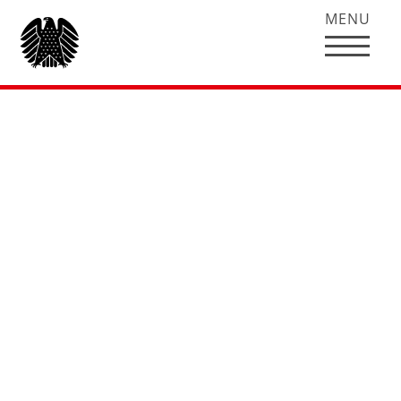
MENU
Rede von Hubertus
Heil zum
Bundeshaushalt
Wirtschaft und
Technolgie