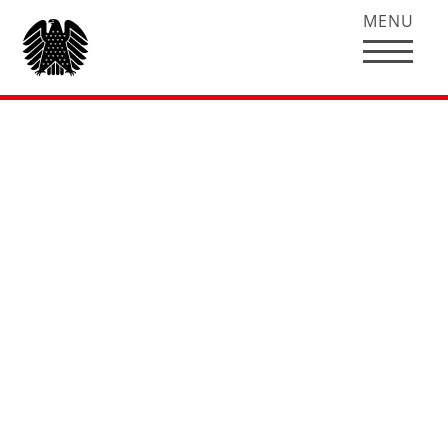
MENU
Rede von Hubertus
Heil zum
Arbeitnehmerüberlas
Vizepräsident Dr. Hermann Otto Solms:
Das Wort hat der Kollege Hubertus Heil für die
SPD-Fraktion.