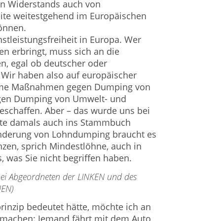
n Widerstands auch von
eite weitestgehend im Europäischen
önnen.
enstleistungsfreiheit in Europa. Wer
en erbringt, muss sich an die
n, egal ob deutscher oder
 Wir haben also auf europäischer
ame Maßnahmen gegen Dumping von
egen Dumping von Umwelt- und
eschaffen. Aber – das wurde uns bei
tte damals auch ins Stammbuch
inderung von Lohndumping braucht es
zen, sprich Mindestlöhne, auch in
, was Sie nicht begriffen haben.
 bei Abgeordneten der LINKEN und des
NEN)
inzip bedeutet hätte, möchte ich an
h machen: Jemand fährt mit dem Auto