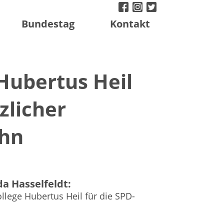
facebook
instagram
twitter
Bundestag
Kontakt
Hubertus Heil
zlicher
ohn
a Hasselfeldt:
llege Hubertus Heil für die SPD-