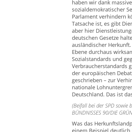
haben wir dank massive
sozialdemokratischer S
Parlament verhindern k
Tatsache ist, es gibt Di
aber hier Dienstleistung
deutschen Gesetze halte
ausländischer Herkunft.
Ebene durchaus wirks
Sozialstandards und g
Verbraucherstandards g
der europäischen Deba
geschrieben – zur Verh
nationale Lohnuntergren
Deutschland. Das ist das
(Beifall bei der SPD sowie
BÜNDNISSES 90/DIE GRÜ
Was das Herkunftslandpr
einem Beispiel deutlic