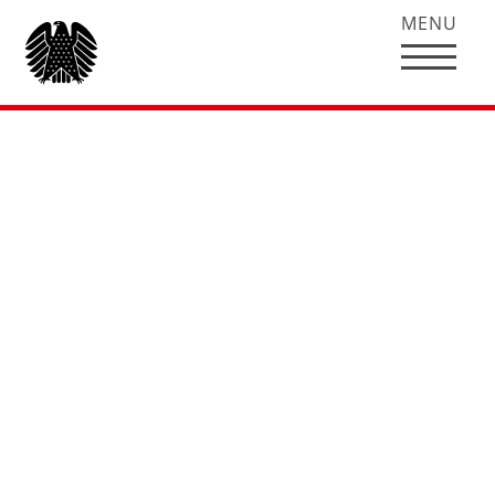
MENU
„Wirtschafts- und
Finanzpolitik jetzt
neu denken“ in:
Berliner Republik
(2010), Heft 4