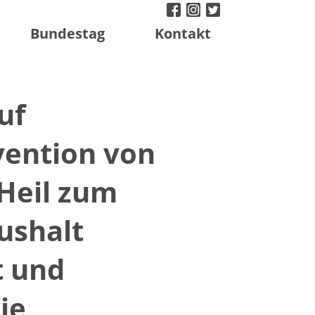
facebook
instagram
twitter
Bundestag
Kontakt
uf
vention von
Heil zum
ushalt
t und
ie