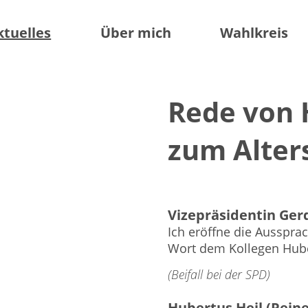
ktuelles
Über mich
Wahlkreis
Rede von 
zum Alters
Vizepräsidentin Gerd
Ich eröffne die Ausspra
Wort dem Kollegen Huber
(Beifall bei der SPD)
Hubertus Heil (Peine