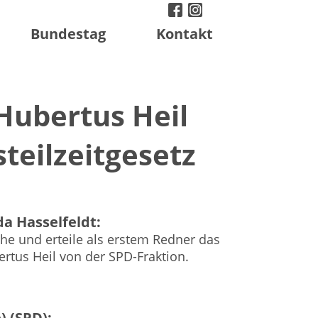
facebook
instagram
twitter
Bundestag
Kontakt
Hubertus Heil
teilzeitgesetz
a Hasselfeldt:
che und erteile als erstem Redner das
tus Heil von der SPD-Fraktion.
) (SPD):