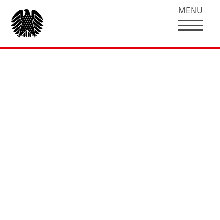
MENU
Rede von Hubertus
Heil zum
Bundeshaushaltspla
Arbeit und Soziales
Vizepräsidentin Gerda Hasselfeldt: